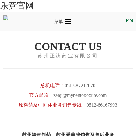
乐竞官网
EN
菜单
CONTACT US
苏州正济药业有限公司
总机电话：
0517-87217070
官方邮箱：
zenji@mybentoboxlife.com
原料药及中间体业务销售专线：
0512-66167993
苏州第壹制药、苏州爱美津销售及售后业务